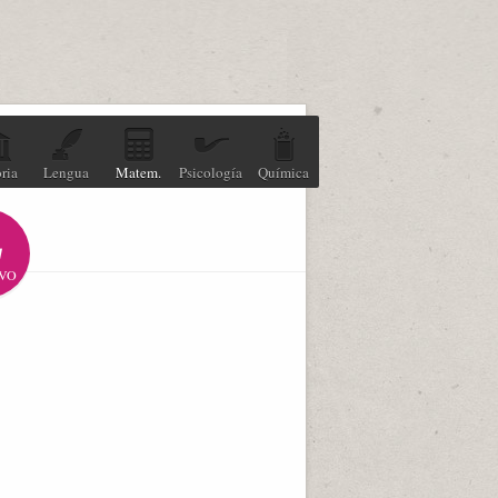
ria
Lengua
Matem.
Psicología
Química
VO