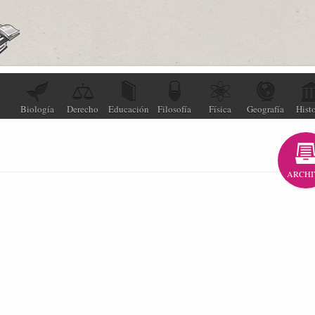
Biología
Derecho
Educación
Filosofía
Física
Geografía
Histo
ARCHI