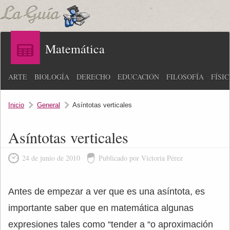
Matemática
ARTE
BIOLOGÍA
DERECHO
EDUCACIÓN
FILOSOFÍA
FÍSI
Inicio
General
Asíntotas verticales
Asíntotas verticales
24 de junio de 2010
Publicado por Victoria Pérez
Antes de empezar a ver que es una asíntota, es
importante saber que en matemática algunas
expresiones tales como “tender a “o aproximación