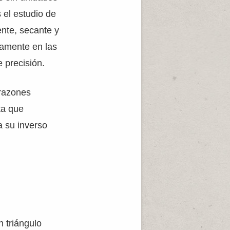
 el estudio de
ente, secante y
tamente en las
 precisión.
 razones
ta que
a su inverso
n triángulo