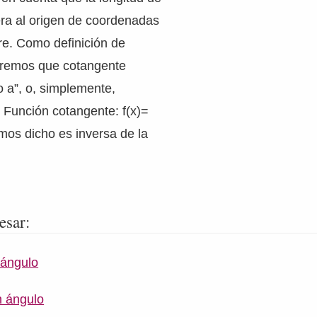
era al origen de coordenadas
re. Como definición de
diremos que cotangente
o a”, o, simplemente,
 Función cotangente: f(x)=
mos dicho es inversa de la
esar:
 ángulo
n ángulo