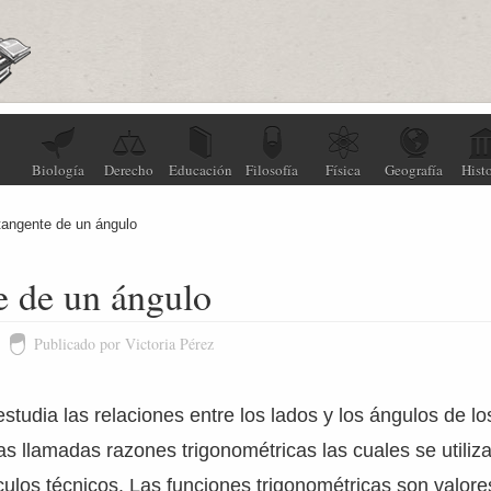
Biología
Derecho
Educación
Filosofía
Física
Geografía
Histo
tangente de un ángulo
e de un ángulo
Publicado por Victoria Pérez
studia las relaciones entre los lados y los ángulos de lo
 las llamadas razones trigonométricas las cuales se utiliz
culos técnicos. Las funciones trigonométricas son valore