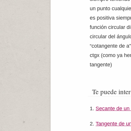
un punto cualqui
es positiva siemp
función circular 
circular del ángul
“cotangente de a”
ctgx (como ya he
tangente)
Te puede inter
Secante de un
Tangente de u