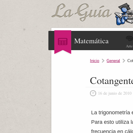
Matemática
Arte
Inicio
General
Co
Cotangent
16 de junio de 2010
La trigonometría e
Para esto utiliza
frecuencia en cál