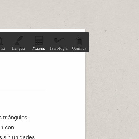
ria
Lengua
Matem.
Psicología
Química
s triángulos.
an con
s sin unidades