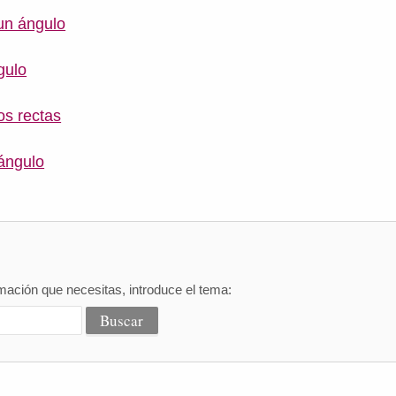
un ángulo
gulo
os rectas
ángulo
mación que necesitas, introduce el tema: