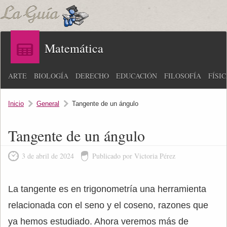
Matemática
ARTE
BIOLOGÍA
DERECHO
EDUCACIÓN
FILOSOFÍA
FÍSI
Inicio
General
Tangente de un ángulo
Tangente de un ángulo
3 de abril de 2024
Publicado por Victoria Pérez
La tangente es en trigonometría una herramienta
relacionada con el seno y el coseno, razones que
ya hemos estudiado. Ahora veremos más de