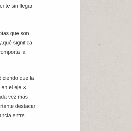
nte sin llegar
totas que son
 ¿qué significa
comporta la
iciendo que la
 en el eje X.
 cada vez más
rtante destacar
ancia entre