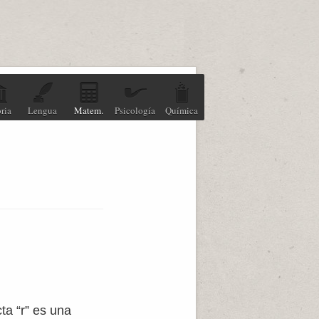
ria
Lengua
Matem.
Psicología
Química
ta “r” es una