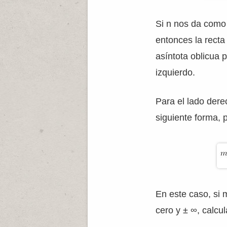
Si n nos da como 
entonces la recta
asíntota oblicua p
izquierdo.
Para el lado der
siguiente forma, p
En este caso, si 
cero y ± ∞, calcu