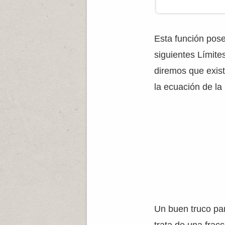
Esta función pose
siguientes Límites
diremos que exist
la ecuación de la
Un buen truco pa
trata de una frac