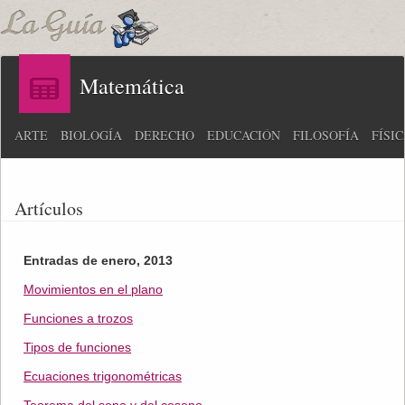
Matemática
ARTE
BIOLOGÍA
DERECHO
EDUCACIÓN
FILOSOFÍA
FÍSI
Artículos
Entradas de enero, 2013
Movimientos en el plano
Funciones a trozos
Tipos de funciones
Ecuaciones trigonométricas