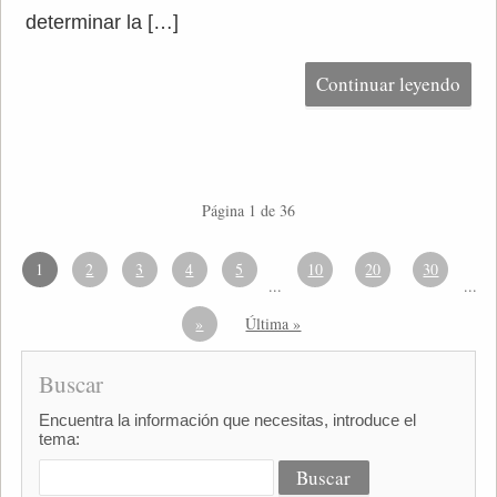
determinar la […]
Continuar leyendo
Página 1 de 36
1
2
3
4
5
10
20
30
...
...
»
Última »
Buscar
Encuentra la información que necesitas, introduce el
tema: