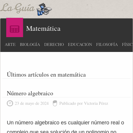
Matemática
ARTE
BIOLOGÍA
DERECHO
EDUCACIÓN
FILOSOFÍA
FÍSI
Últimos artículos en matemática
Número algebraico
23 de mayo de 2024
Publicado por Victoria Pérez
Un número algebraico es cualquier número real o
complejo que sea solución de un polinomio no