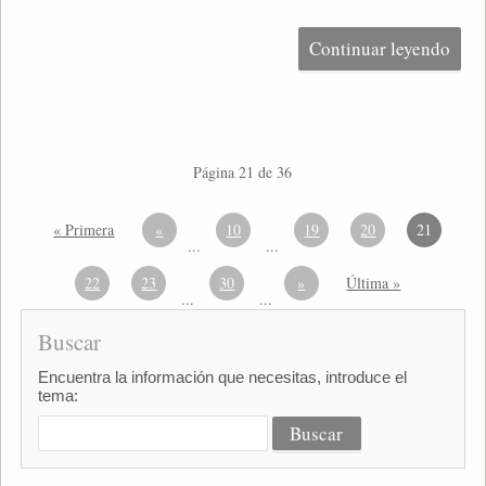
Continuar leyendo
Página 21 de 36
« Primera
«
10
19
20
21
...
...
22
23
30
»
Última »
...
...
Buscar
Encuentra la información que necesitas, introduce el
tema: