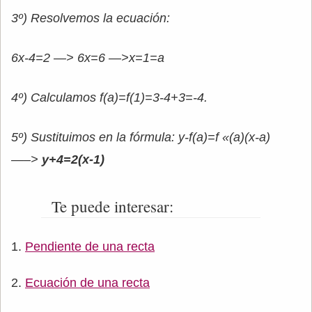
3º) Resolvemos la ecuación:
6x-4=2 —> 6x=6 —>x=1=a
4º) Calculamos f(a)=f(1)=3-4+3=-4.
5º) Sustituimos en la fórmula: y-f(a)=f «(a)(x-a)
—–>
y+4=2(x-1)
Te puede interesar:
Pendiente de una recta
Ecuación de una recta