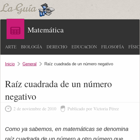
Matemática
ARTE
BIOLOGÍA
DERECHO
EDUCACIÓN
FILOSOFÍA
FÍSI
Inicio
General
Raíz cuadrada de un número negativo
Raíz cuadrada de un número
negativo
2 de noviembre de 2010
Publicado por Victoria Pérez
Como ya sabemos, en matemáticas se denomina
raíz cuadrada de un número a otro número que