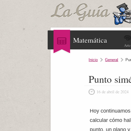
Matemática
Arte
Inicio
General
Pun
Punto simé
16 de abril de 2024
Hoy continuamos 
calcular cómo hall
punto, un plano y