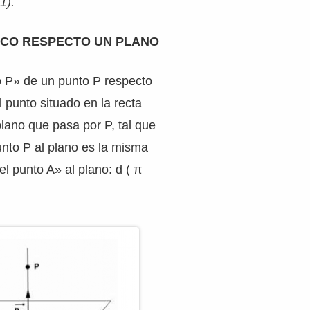
1).
ICO RESPECTO UN PLANO
o P» de un punto P respecto
l punto situado en la recta
plano que pasa por P, tal que
punto P al plano es la misma
el punto A» al plano: d ( π