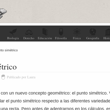
Biología
Derecho
Educación
Filosofía
Física
Geografía
Histo
to simétrico
trico
Publicado por Laura
con un nuevo concepto geométrico: el punto simétrico.
ar el punto simétrico respecto a las diferentes variedade
 una recta. Pero antes de adentrarnos en los cálculos, e