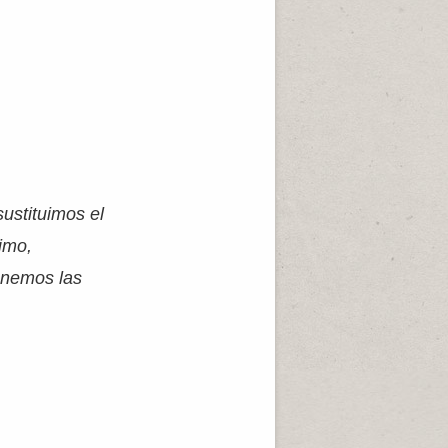
sustituimos el
timo,
tenemos las