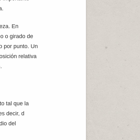
a.
leza. En
do o girado de
o por punto. Un
sición relativa
.
o tal que la
es decir, d
dio del