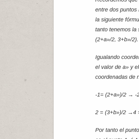
entre dos puntos 
la siguiente fórm
tanto tenemos la 
(2+a»/2, 3+b»/2).
Igualando coord
el valor de a» y e
coordenadas de n
-1= (2+a»)/2 → 
2 = (3+b»)/2 →4
Por tanto el punt