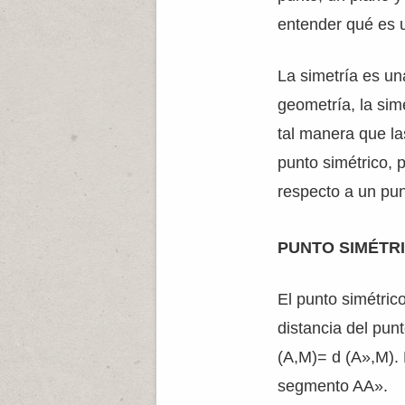
entender qué es u
La simetría es u
geometría, la sim
tal manera que la
punto simétrico, 
respecto a un pun
PUNTO SIMÉTR
El punto simétric
distancia del punt
(A,M)= d (A»,M). 
segmento AA».