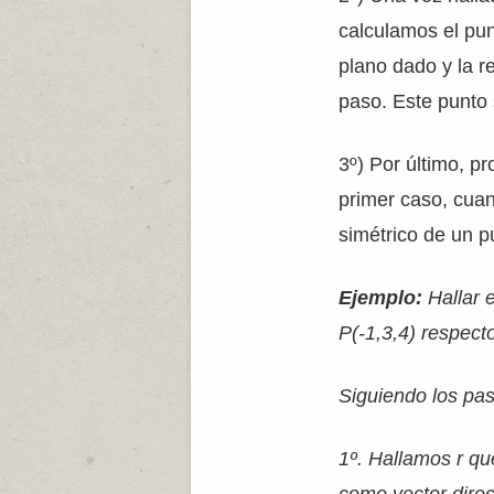
calculamos el pun
plano dado y la r
paso. Este punto
3º) Por último, p
primer caso, cuan
simétrico de un p
Ejemplo:
Hallar e
P(-1,3,4) respect
Siguiendo los pa
1º. Hallamos r qu