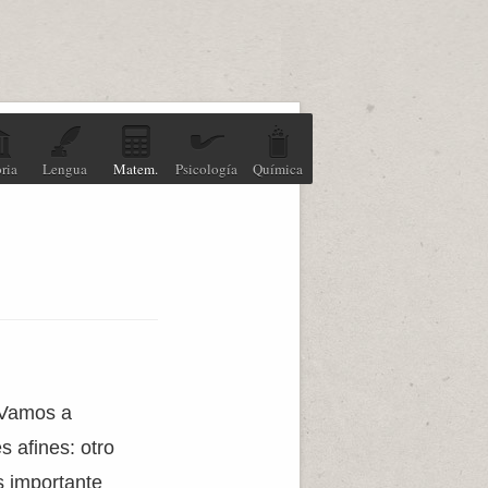
ria
Lengua
Matem.
Psicología
Química
 Vamos a
s afines: otro
s importante