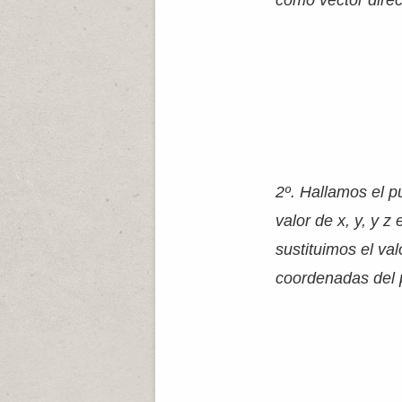
como vector direct
2º. Hallamos el pu
valor de x, y, y z
sustituimos el va
coordenadas del 