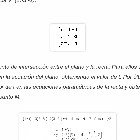
or v=(1,-3,-2):
nto de intersección entre el plano y la recta. Para ellos 
 en la ecuación del plano, obteniendo el valor de t. Por úl
lor de t en las ecuaciones paramétricas de la recta y ob
punto M: