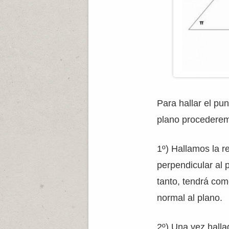
Para hallar el pun
plano procederem
1º) Hallamos la r
perpendicular al 
tanto, tendrá como
normal al plano.
2º) Una vez halla