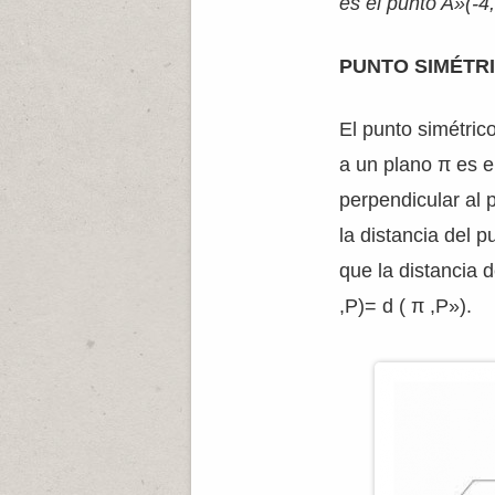
es el punto A»(-4,
PUNTO SIMÉTR
El punto simétric
a un plano π es e
perpendicular al 
la distancia del 
que la distancia d
,P)= d ( π ,P»).