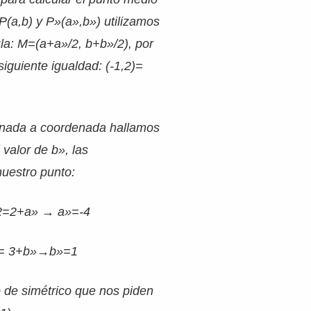
P(a,b) y P»(a»,b») utilizamos
ula: M=(a+a»/2, b+b»/2), por
siguiente igualdad: (-1,2)=
enada a coordenada hallamos
l valor de b», las
uestro punto:
-2=2+a» → a»=-4
 = 3+b»→b»=1
o de simétrico que nos piden