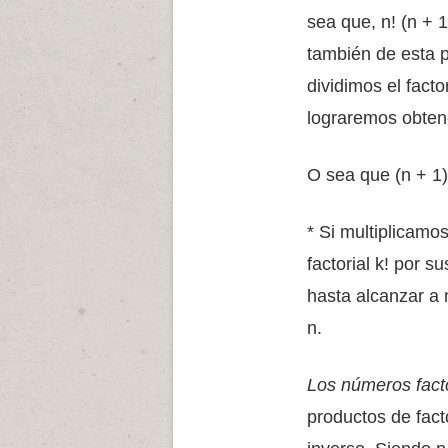
sea que, n! (n + 1
también de esta p
dividimos el factor
lograremos obtene
O sea que (n + 1)!
* Si multiplicamo
factorial k! por 
hasta alcanzar a 
n.
Los números fact
productos de fac