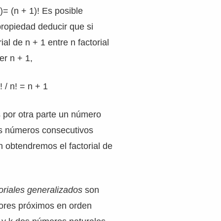
)= (n + 1)! Es posible
ropiedad deducir que si
ial de n + 1 entre n factorial
r n + 1,
 / n! = n + 1
s por otra parte un número
sus números consecutivos
n obtendremos el factorial de
oriales generalizados
son
tores próximos en orden