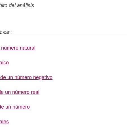
ito del análisis
esar:
 número natural
aico
 de un número negativo
de un número real
de un número
ales