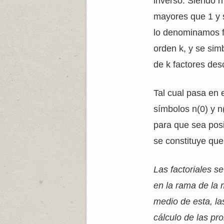
inverso. Siendo n
mayores que 1 y 
lo denominamos f
orden k, y se sim
de k factores des
Tal cual pasa en e
símbolos n(0) y n
para que sea posi
se constituye que 
Las factoriales s
en la rama de la
medio de esta, las
cálculo de las pr