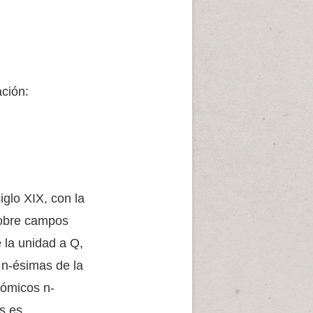
ción:
iglo XIX, con la
sobre campos
 la unidad a Q,
 n-ésimas de la
tómicos n-
s es