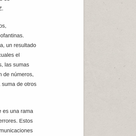
Z.
os,
ofantinas.
a, un resultado
uales el
ás, las sumas
ón de números,
 suma de otros
ue es una rama
errores. Estos
comunicaciones