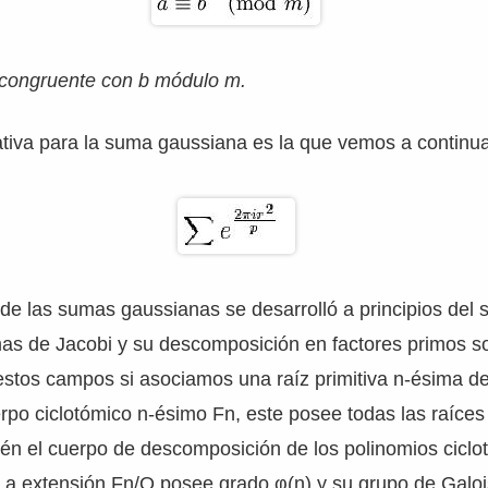
 congruente con b módulo m.
ativa para la suma gaussiana es la que vemos a continua
 de las sumas gaussianas se desarrolló a principios del s
umas de Jacobi y su descomposición en factores primos 
estos campos si asociamos una raíz primitiva n-ésima de
po ciclotómico n-ésimo Fn, este posee todas las raíces
én el cuerpo de descomposición de los polinomios ciclo
La extensión Fn/Q posee grado φ(n) y su grupo de Galoi