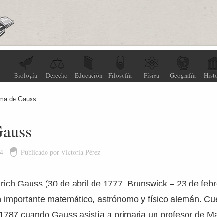
Biología
Derecho
Educación
Filosofía
Física
Geografía
Histo
ma de Gauss
Gauss
24
Publicado por Victoria Pérez
rich Gauss (30 de abril de 1777, Brunswick – 23 de feb
n importante matemático, astrónomo y físico alemán. Cu
1787 cuando Gauss asistía a primaria un profesor de M