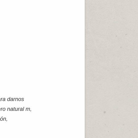
ara darnos
ero natural m,
ón,