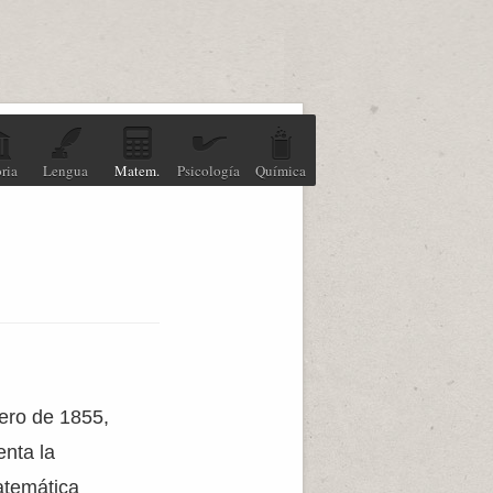
ria
Lengua
Matem.
Psicología
Química
rero de 1855,
enta la
atemática