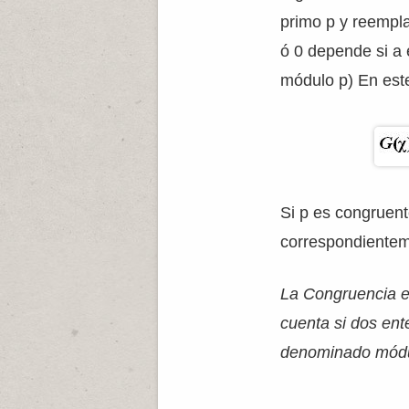
primo p y reempla
ó 0 depende si a 
módulo p) En est
Si p es congruen
correspondientem
La Congruencia es
cuenta si dos ent
denominado módul