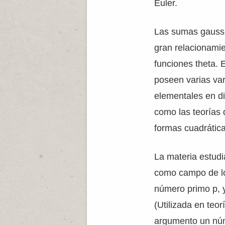
Euler.
Las sumas gaussi
gran relacionamie
funciones theta. 
poseen varias var
elementales en d
como las teorías 
formas cuadrática
La materia estud
como campo de lo
número primo p,
(Utilizada en te
argumento un nú