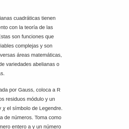
anas cuadráticas tienen
nto con la teoría de las
Estas son funciones que
iables complejas y son
iversas áreas matemáticas,
de variedades abelianas o
s.
iada por Gauss, coloca a R
s residuos módulo y un
 y
χ
el símbolo de Legendre.
oría de números. Toma como
mero entero a y un número