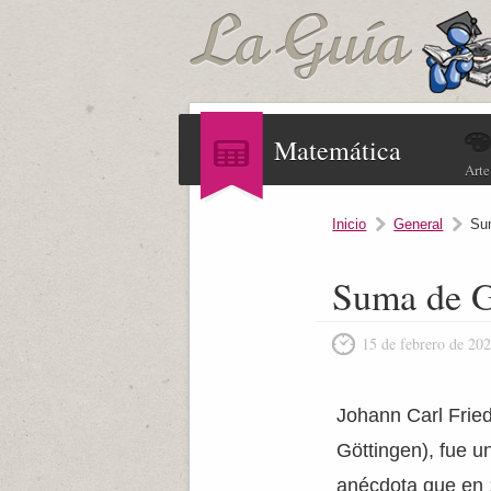
Matemática
Arte
Inicio
General
Su
Suma de 
15 de febrero de 20
Johann Carl Fried
Göttingen), fue u
anécdota que en 