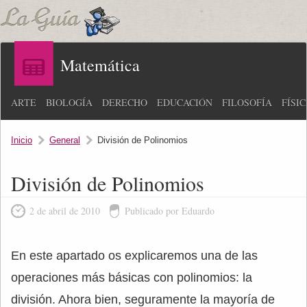
Matemática
ARTE
BIOLOGÍA
DERECHO
EDUCACIÓN
FILOSOFÍA
FÍSI
Inicio
General
División de Polinomios
División de Polinomios
2 de abril de 2010
Publicado por Eduardo
En este apartado os explicaremos una de las
operaciones más básicas con polinomios: la
división. Ahora bien, seguramente la mayoría de