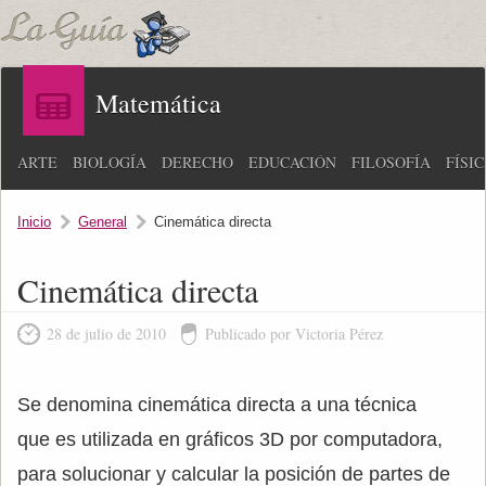
Matemática
ARTE
BIOLOGÍA
DERECHO
EDUCACIÓN
FILOSOFÍA
FÍSI
Inicio
General
Cinemática directa
Cinemática directa
28 de julio de 2010
Publicado por Victoria Pérez
Se denomina cinemática directa a una técnica
que es utilizada en gráficos 3D por computadora,
para solucionar y calcular la posición de partes de