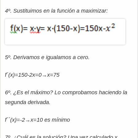
4º. Sustituimos en la función a maximizar:
5º. Derivamos e igualamos a cero.
f´(x)=150-2x=0→x=75
6º. ¿Es el máximo? Lo comprobamos haciendo la
segunda derivada.
f´´(x)=-2→x=10 es mínimo
7º. ¿Cuál es la solución? Una vez calculado x,