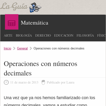
Matemática
ARTE
BIOLOGÍA
DERECHO
EDUCACIÓN
FILOSOFÍA
FÍSI
Inicio
General
Operaciones con números decimales
Operaciones con números
decimales
11 de marzo de 2013
Publicado por Laura
Una vez que ya nos hemos familiarizado con los
números decimales, vamos a estudiar como