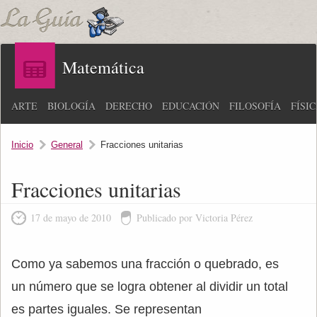
Matemática
ARTE
BIOLOGÍA
DERECHO
EDUCACIÓN
FILOSOFÍA
FÍSI
Inicio
General
Fracciones unitarias
Fracciones unitarias
17 de mayo de 2010
Publicado por Victoria Pérez
Como ya sabemos una fracción o quebrado, es
un número que se logra obtener al dividir un total
es partes iguales. Se representan